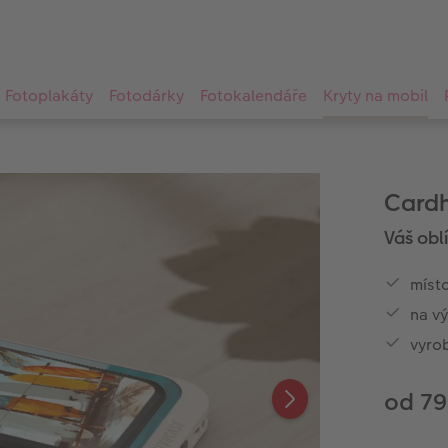
Fotoplakáty
Fotodárky
Fotokalendáře
Kryty na mobil
Cardh
Váš obl
místo
na v
vyro
od 79