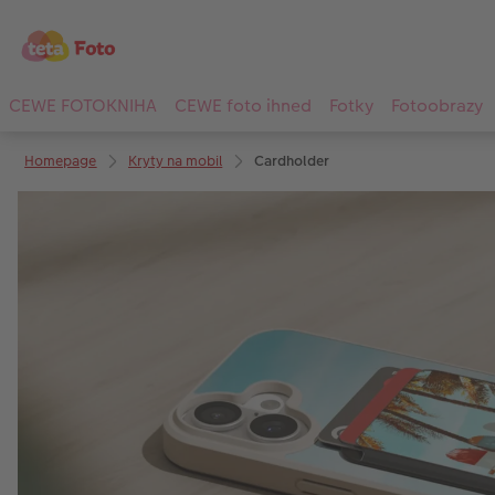
CEWE FOTOKNIHA
CEWE foto ihned
Fotky
Fotoobrazy
Homepage
Kryty na mobil
Cardholder