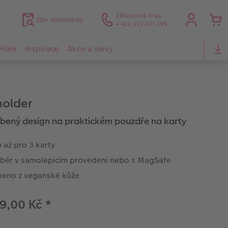
Zákaznická linka
Stav objednávky
+ 420 272 071 399
Přání
Inspirace
Akce a slevy
older
íbený design na praktickém pouzdře na karty
 až pro 3 karty
ýběr v samolepicím provedení nebo s MagSafe
beno z veganské kůže
9,00 Kč
*