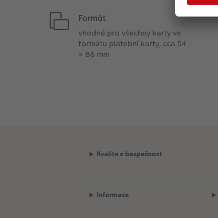
Formát
vhodné pro všechny karty ve
formátu platební karty, cca 54
× 86 mm
Kvalita a bezpečnost
Informace