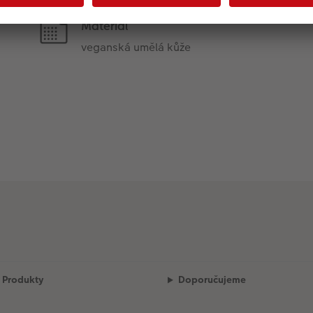
Materiál
veganská umělá kůže
Produkty
Doporučujeme