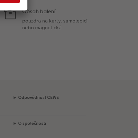
Obsah balení
pouzdra na karty, samolepicí
nebo magnetická
Odpovědnost CEWE
O společnosti