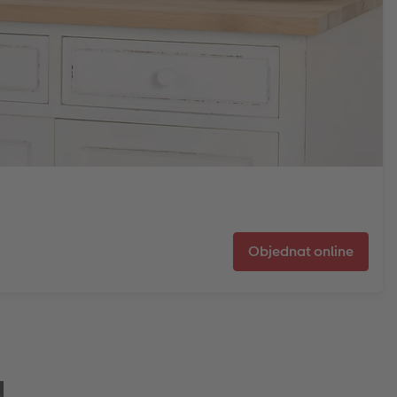
Objednat online
u