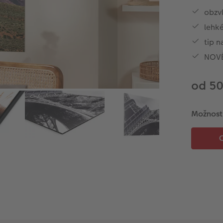
obzvl
lehké
tip n
NOVĚ 
od 5
Možnost