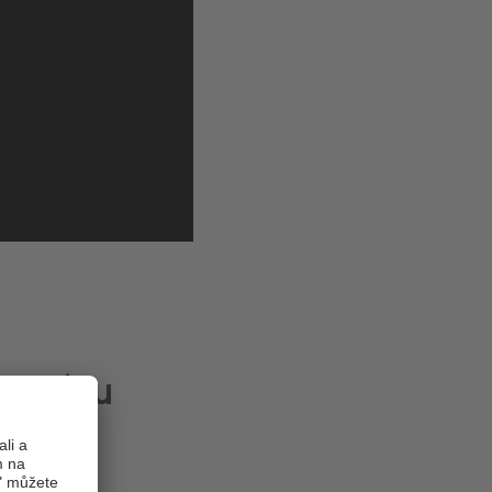
ormátu
!