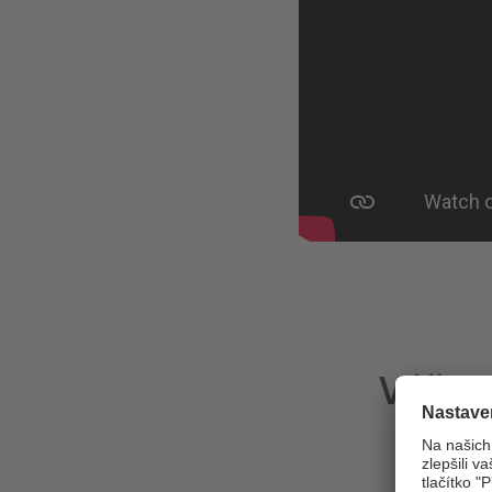
Váš f