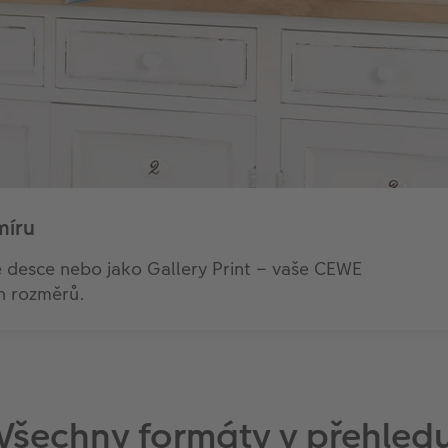
míru
é desce nebo jako Gallery Print – vaše CEWE
 rozměrů.
Všechny formáty v přehled