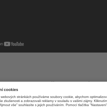
otoobraz v požadovaném f
Individuálně určete rozměry pro váš motiv