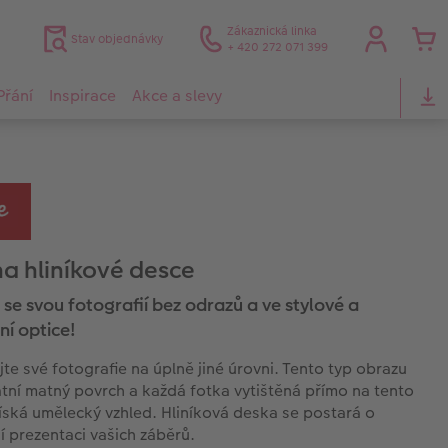
Zákaznická linka
Stav objednávky
+ 420 272 071 399
Přání
Inspirace
Akce a slevy
na hliníkové desce
 se svou fotografií bez odrazů a ve stylové a
ní optice!
jte své fotografie na úplně jiné úrovni. Tento typ obrazu
tní matný povrch a každá fotka vytištěná přímo na tento
íská umělecký vzhled. Hliníková deska se postará o
í prezentaci vašich záběrů.