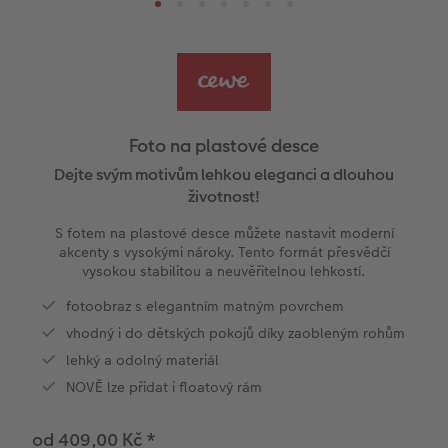
e
Designové doplňky
CEWE foto ihned s designem
Velké formáty
Streetmap plakát
Faber-Castell
CEWE myPhotos
PopGrip
Skládací přání
Cestování
Plastová deska
l
Panoramatické stránky
Filmový pás
CEWE foto ihned
Akrylové sklo
Fotokoláž k výročí
Hry
Novinky
Cardholder
Karty
Inspirace pro váš domov
Ukázky fotoknih
CEWE přání na počkání
Little Prints
Hliníková deska
Plakát s vyříznutou fotografií
Domácí mazlíčci
CEWE myPhotos
Pohlednice
DIY
Foto na plastové desce
Povrchová úprava
Fotosety ihned
Fotobox
Foto na dřevě
Škola a kancelář
Novinky
Dětská přání
Fototipy
Dejte svým motivům lehkou eleganci a dlouhou
životnost!
Garance spokojenosti
Vícedílné fotografie ihned
Art Prints
Gallery Print
Art Prints
Další události
Designové fotoobrazy
S fotem na plastové desce můžete nastavit moderní
akcenty s vysokými nároky. Tento formát přesvědčí
CEWE myPhotos
Velké formáty ihned
Rámy
Svatební cedule
Dárková krabička
CEWE myPhotos
Kronika roku
vysokou stabilitou a neuvěřitelnou lehkostí.
fotoobraz s elegantním matným povrchem
Art Collection
Koláž ihned
Samolepky z fotky
Vícedílné obrazy
CEWE FOTOKNIHA dětská
Fotografické soutěže
vhodný i do dětských pokojů díky zaobleným rohům
lehký a odolný materiál
Novinky
CEWE myPhotos
Fotokoláž
CEWE myPhotos
NOVĚ lze přidat i floatový rám
Novinky
CEWE myPhotos
Novinky
od 409,00 Kč
*