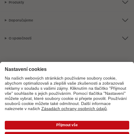
Produkty
Doporučujeme
O společnosti
Máte-li jakékoli dotazy týkající se fotoproduktů nebo objednávek,
neváhejte nás kontaktovat:
+ 420 272 071 399
[Po - Pá: 8:30 - 17:00 h]
*Uvedené ceny jsou doporučené prodejní ceny. Ke každé zakázce účtujeme jedno
dopravné a balné dle platného ceníku. Ceny jsou včetně DPH.
Ceny a dodací lhůty
|
VOP
|
Ochrana osobních údajů