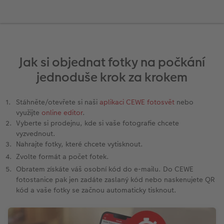
l
Panoramatické stránky
Filmový pás
CEWE foto ihned
Akrylové sklo
Fotokoláž k výročí
Hry
Novinky
Cardholder
Karty
Inspirace pro váš domov
Ukázky fotoknih
CEWE přání na počkání
Little Prints
Hliníková deska
Plakát s vyříznutou fotografií
Domácí mazlíčci
CEWE myPhotos
Pohlednice
DIY
Povrchová úprava
Fotosety ihned
Fotobox
Foto na dřevě
Škola a kancelář
Novinky
Dětská přání
Fototipy
Jak si objednat fotky na počkání
jednoduše krok za krokem
Garance spokojenosti
Vícedílné fotografie ihned
Art Prints
Gallery Print
Art Prints
Další události
Designové fotoobrazy
CEWE myPhotos
Velké formáty ihned
Rámy
Svatební cedule
Dárková krabička
CEWE myPhotos
Kronika roku
Stáhněte/otevřete si naši
aplikaci CEWE fotosvět
nebo
využijte
online editor
.
Vyberte si prodejnu, kde si vaše fotografie chcete
Art Collection
Koláž ihned
Samolepky z fotky
Vícedílné obrazy
CEWE FOTOKNIHA dětská
Fotografické soutěže
vyzvednout.
Nahrajte fotky, které chcete vytisknout.
Novinky
CEWE myPhotos
Fotokoláž
CEWE myPhotos
Zvolte formát a počet fotek.
Obratem získáte váš osobní kód do e-mailu. Do CEWE
Novinky
CEWE myPhotos
Novinky
fotostanice pak jen zadáte zaslaný kód nebo naskenujete QR
kód a vaše fotky se začnou automaticky tisknout.
Novinky