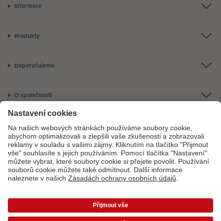
Informace
Produkty
Doporučujeme
O společnosti
Máte-li jakékoli dotazy týkající se fotoproduktů nebo objednávek,
neváhejte nás kontaktovat:
+ 420 272 071 399
[Po - Pá: 8:30 - 17:00 h]