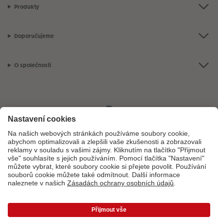
Produkty
Doporučujeme
O společnosti
Máte-li jakékoli dotazy týkající se fotoproduktů nebo objednávek,
neváhejte nás kontaktovat:
+ 420 272 071 399
[Po - Pá: 8:30 - 17:00 h]
*Uvedené ceny jsou doporučené prodejní ceny. Ke každé zakázce účtujeme jedno
dopravné a balné dle platného ceníku. Ceny jsou včetně DPH.
Ceny a dodací lhůty
|
VOP
|
Ochrana osobních údajů