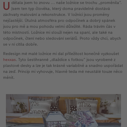
U
l
Panoramatické stránky
Filmový pás
CEWE foto ihned
Akrylové sklo
Fotokoláž k výročí
Hry
Novinky
Cardholder
Karty
Inspirace pro váš domov
dělala jsem to znovu ... naše ložnice se trochu „proměnila“.
Jsem ten typ člověka, který doma pravidelně dostává
záchvaty malování a rekonstrukce. V ložnici jsou proměny
Ukázky fotoknih
CEWE přání na počkání
Little Prints
Hliníková deska
Plakát s vyříznutou fotografií
Domácí mazlíčci
CEWE myPhotos
Pohlednice
DIY
nejčastější. Útulná atmosféra pro odpočinek a dobrý spánek
jsou pro mě a mou pohodu velmi důležité. Ráda trávím čás v
Povrchová úprava
Fotosety ihned
Fotobox
Foto na dřevě
Škola a kancelář
Novinky
Dětská přání
Fototipy
této místnosti. Ložnice mi slouží nejen na spaní, ale také na
odpočinek, čtení nebo sledování seriálů. Proto vždy chci, abych
Garance spokojenosti
Vícedílné fotografie ihned
Art Prints
Gallery Print
Art Prints
Další události
Designové fotoobrazy
se v ní cítíla dobře.
Redesign mé malé ložnice mi dal příležitost konečně vyzkoušet
CEWE myPhotos
Velké formáty ihned
Rámy
Svatební cedule
Dárková krabička
CEWE myPhotos
Kronika roku
hexxas
. Tyto šestihranné „dlaždice s fotkou“ jsou vyrobené z
plastové desky a lze je tak krásně variabilně a snadno uspořádat
Art Collection
Koláž ihned
Samolepky z fotky
Vícedílné obrazy
CEWE FOTOKNIHA dětská
Fotografické soutěže
na zeď. Princip mi vyhovuje, hlavně teda mé neustálé touze něco
měnit.
Novinky
CEWE myPhotos
Fotokoláž
CEWE myPhotos
Novinky
CEWE myPhotos
Novinky
Novinky