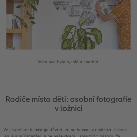
Instalace byla rychlá a snadná.
Rodiče místo dětí: osobní fotografie
v ložnici
Ve skutečnosti existuje důvod, že na hexxas v naší ložnici jsem
jen já a můj manžel, a ne naše dcera. Jsme toho názoru, že