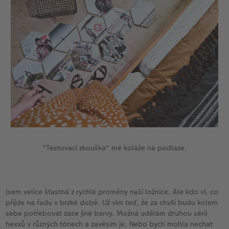
"Testovací zkouška" mé koláže na podlaze.
Jsem velice šťastná z rychlé proměny naší ložnice. Ale kdo ví, co
přijde na řadu v brzké době. Už vím teď, že za chvíli budu kolem
sebe potřebovat zase jiné barvy. Možná udělám druhou sérii
hexxů v různých tónech a zavěsím je. Nebo bych mohla nechat