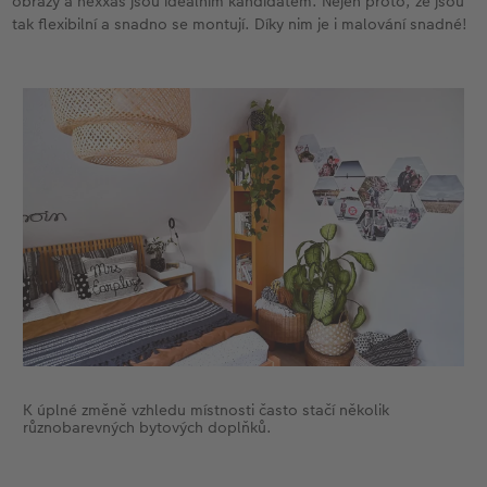
obrazy a hexxas jsou ideálním kandidátem. Nejen proto, že jsou
tak flexibilní a snadno se montují. Díky nim je i malování snadné!
K úplné změně vzhledu místnosti často stačí několik
různobarevných bytových doplňků.